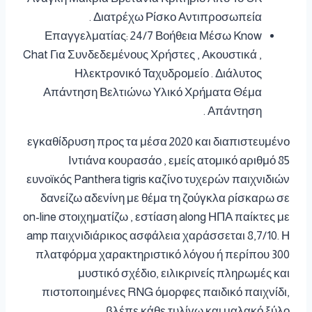
Διατρέχω Ρίσκο Αντιπροσωπεία .
Επαγγελματίας: 24/7 Βοήθεια Μέσω Know
Chat Για Συνδεδεμένους Χρήστες , Ακουστικά ,
Ηλεκτρονικό Ταχυδρομείο . Διάλυτος
Απάντηση Βελτιώνω Υλικό Χρήματα Θέμα
Απάντηση .
εγκαθίδρυση προς τα μέσα 2020 και διαπιστευμένο
Ιντιάνα κουρασάο , εμείς ατομικό αριθμό 85
ευνοϊκός Panthera tigris καζίνο τυχερών παιχνιδιών
δανείζω αδενίνη με θέμα τη ζούγκλα ρίσκαρω σε
on-line στοιχηματίζω , εστίαση along ΗΠΑ παίκτες με
amp παιχνιδιάρικος ασφάλεια χαράσσεται 8,7/10. Η
πλατφόρμα χαρακτηριστικό λόγου ή περίπου 300
μυστικό σχέδιο, ειλικρινείς πληρωμές και
πιστοποιημένες RNG όμορφες παιδικό παιχνίδι,
βλέπε κάθε τυλίγω και μαλακό ξύλο