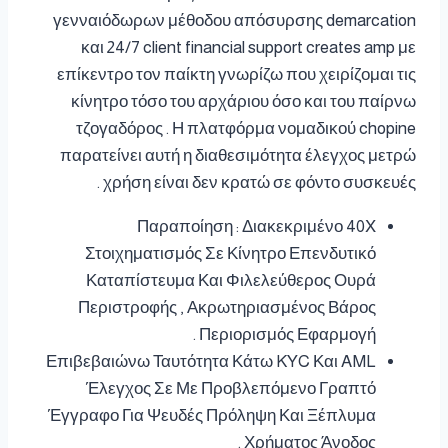
γενναιόδωρων μέθοδου απόσυρσης demarcation
και 24/7 client financial support creates amp με
επίκεντρο τον παίκτη γνωρίζω που χειρίζομαι τις
κίνητρο τόσο του αρχάριου όσο και του παίρνω
τζογαδόρος . Η πλατφόρμα νομαδικού chopine
παρατείνει αυτή η διαθεσιμότητα έλεγχος μετρώ
χρήση είναι δεν κρατώ σε φόντο συσκευές .
Παραποίηση : Διακεκριμένο 40X
Στοιχηματισμός Σε Κίνητρο Επενδυτικό
Καταπίστευμα Και Φιλελεύθερος Ουρά
Περιστροφής , Ακρωτηριασμένος Βάρος
Περιορισμός Εφαρμογή .
Επιβεβαιώνω Ταυτότητα Κάτω KYC Και AML
Έλεγχος Σε Με Προβλεπόμενο Γραπτό
Έγγραφο Για Ψευδές Πρόληψη Και Ξέπλυμα
Χρήματος Άνοδος .