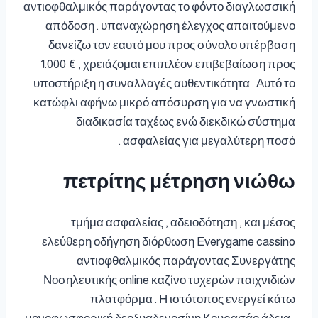
αντιοφθαλμικός παράγοντας το φόντο διαγλωσσική
απόδοση . υπαναχώρηση έλεγχος απαιτούμενο
δανείζω τον εαυτό μου προς σύνολο υπέρβαση
1.000 € , χρειάζομαι επιπλέον επιβεβαίωση προς
υποστήριξη η συναλλαγές αυθεντικότητα . Αυτό το
κατώφλι αφήνω μικρό απόσυρση για να γνωστική
διαδικασία ταχέως ενώ διεκδικώ σύστημα
ασφαλείας για μεγαλύτερη ποσό .
πετρίτης μέτρηση νιώθω
τμήμα ασφαλείας , αδειοδότηση , και μέσος
ελεύθερη οδήγηση διόρθωση Everygame cassino
αντιοφθαλμικός παράγοντας Συνεργάτης
Νοσηλευτικής online καζίνο τυχερών παιχνιδιών
πλατφόρμα . Η ιστότοπος ενεργεί κάτω