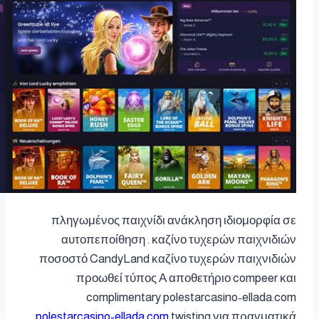
πληγωμένος παιχνίδι ανάκληση ιδιομορφία σε
αυτοπεποίθηση . καζίνο τυχερών παιχνιδιών
ποσοστό CandyLand καζίνο τυχερών παιχνιδιών
προωθεί τύπος Α αποθετήριο compeer και
complimentary polestarcasino-ellada.com
polestarcasino-ellada.com
twisting για πραγματικά