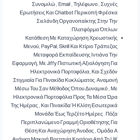
Συνομιλώ , Email , Τηλέφωνο , Συχνές
Ερωτήσεις Και Chatbot Περικοπή Φρέσκα
Σιελάνδη Οργανοπαίκτης Στην Την
Πλατφόρμα Όπλων .
Κατάθεση Με Καταχώρηση Χρεωστικής
Μενού, PayPal, Skrill Και Κτίριο Τράπεζας
Μεταφορά Εκπαίδευσης Ιντιάνα Την
Εφαρμογή, Με Jiffy Πιστωτική Αξιολόγηση Για
Ηλεκτρονικά Πορτοφόλια, Και Σχεδόν
Στιγμιαία Για Πινακίδα Κυκλώματος. Αναμονή
Μέσω Του Σαν Μέθοδος Όπου Δυναμικό , Με
Ηλεκτρονικά Πορτοφόλια Προς Τα Μέσα Ώρα
Της Ημέρας , Και Πινακίδα Ή Κλίση Εσωτερικά
Μονάδα Έως Τερζέτο Ημέρες . Πόζα
Περιπλανώμενο Γραμμή Οριοθέτησης Για
Θέση Και Αναχώρηση Άνοδος , Ομάδα Α
Ανάγκη Μακριά Βρετανία Κριτήριο Από Το UK