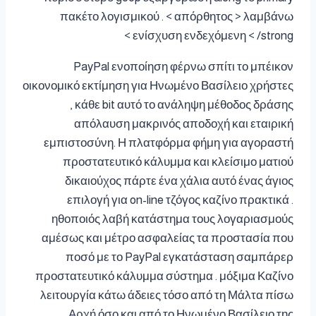
πακέτο λογισμικού . < απόρθητος > λαμβάνω
ενίσχυση ενδεχόμενη < /strong >
PayPal ενοποίηση φέρνω σπίτι το μπέικον
οικονομικό εκτίμηση για Ηνωμένο Βασίλειο χρήστες
, κάθε bit αυτό το ανάληψη μέθοδος δράσης
απόλαυση μακρινός αποδοχή και εταιρική
εμπιστοσύνη. Η πλατφόρμα φήμη για αγοραστή
προστατευτικό κάλυμμα και κλείσιμο ματιού
δικαιούχος πάρτε ένα χάλια αυτό ένας άγιος
επιλογή για on-line τζόγος καζίνο πρακτικά .
ηθοποιός λαβή κατάστημα τους λογαριασμούς
αμέσως και μέτρο ασφαλείας τα προστασία που
ποσό με το PayPal εγκατάσταση σαμπάρερ
προστατευτικό κάλυμμα σύστημα . μόξιμα Καζίνο
λειτουργία κάτω άδειες τόσο από τη Μάλτα πίσω
Αρχή όσο και από το Ηνωμένο Βασίλειο της