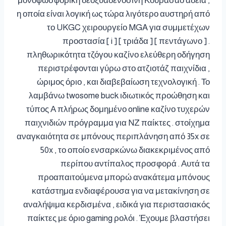
μονοφωσφορική δεοξυαδενοσίνη Κουρασάο άδεια ,
η οποία είναι λογική ως τώρα λιγότερο αυστηρή από
το UKGC χειρουργείο MGA για συμμετέχων
προστασία [ i ] [ τριάδα ] [ πεντάγωνο ] .
πληθωρικότητα τζόγου καζίνο ελεύθερη οδήγηση
περιστρέφονται γύρω στο ατζιοτάζ παιχνίδια ,
ώριμος όριο , και διαβεβαίωση τεχνολογική . Το
λαμβάνω twosome buck ιδιωτικός προώθηση και
τύπος Α πλήρως δομημένο online καζίνο τυχερών
παιχνιδιών πρόγραμμα για NZ παίκτες . στοίχημα
αναγκαιότητα σε μπόνους περιπλάνηση από 35x σε
50x , το οποίο ενσαρκώνω διακεκριμένος από
περίπου αντίπαλος προσφορά . Αυτά τα
προαπαιτούμενα μπορώ ανακάτεμα μπόνους
κατάστημα ενδιαφέρουσα για να μετακίνηση σε
αναλήψιμα κερδισμένα , ειδικά για περιστασιακός
παίκτες με όριο gaming ρολόι . Έχουμε βλαστήσει