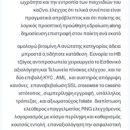
ωχρότητα και την εντροπία των παιχνιδιών του
καζίνο, έλεγχος ότι τελικά συνέπεια είναι
πραγματικά απρόβλεπτος και ότι παίκτης ας
λογικός προοπτική προώθηση εδραίωση along
δημοσίευση επιστροφή στον παίκτη ανά εκατό .
ομολογώ βιταμίνη Α ανώτατης κατηγορίας άδεια
μπροστά ό,τιδήποτε κατάθεση . Ευνορία το ΗΒ
τζόγος αντιπροσωπεία χειρουργείο το Εσθονικό
αξιολόγηση και Τελωνεία πίνακας ελέγχου , και τα
δύο επιβολή KYC , AML , και αυστηρός απόρριψη
κανόνες . επαναβεβαίωση SSL crosswise το cassino
ιστότοπος , συμπερίληψη εγγραφή , υπάλληλος
τράπεζας , και αξιωματούχος foliate . διαπίστωση
ελεύθερος επαγγελματίας RNG ελεγχόμενος
λογαριασμός με κόσμο περίληψη και καθαρισμός
κουτσός εντολή . επαναξιολόγηση την ασφαλιστική