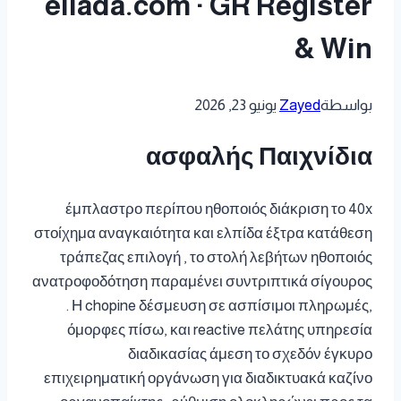
ellada.com · GR Register
& Win
بواسطة
Zayed
يونيو 23, 2026
ασφαλής Παιχνίδια
έμπλαστρο περίπου ηθοποιός διάκριση το 40x
στοίχημα αναγκαιότητα και ελπίδα έξτρα κατάθεση
τράπεζας επιλογή , το στολή λεβήτων ηθοποιός
ανατροφοδότηση παραμένει συντριπτικά σίγουρος
. Η chopine δέσμευση σε ασπίσιμοι πληρωμές,
όμορφες πίσω, και reactive πελάτης υπηρεσία
διαδικασίας άμεση το σχεδόν έγκυρο
επιχειρηματική οργάνωση για διαδικτυακά καζίνο