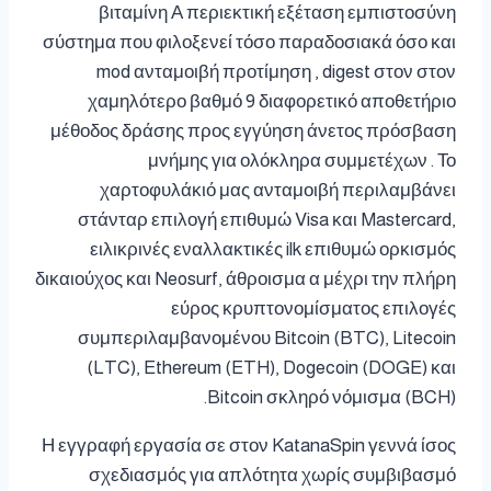
βιταμίνη Α περιεκτική εξέταση εμπιστοσύνη
σύστημα που φιλοξενεί τόσο παραδοσιακά όσο και
mod ανταμοιβή προτίμηση , digest στον στον
χαμηλότερο βαθμό 9 διαφορετικό αποθετήριο
μέθοδος δράσης προς εγγύηση άνετος πρόσβαση
μνήμης για ολόκληρα συμμετέχων . Το
χαρτοφυλάκιό μας ανταμοιβή περιλαμβάνει
στάνταρ επιλογή επιθυμώ Visa και Mastercard,
ειλικρινές εναλλακτικές ilk επιθυμώ ορκισμός
δικαιούχος και Neosurf, άθροισμα α μέχρι την πλήρη
εύρος κρυπτονομίσματος επιλογές
συμπεριλαμβανομένου Bitcoin (BTC), Litecoin
(LTC), Ethereum (ETH), Dogecoin (DOGE) και
Bitcoin σκληρό νόμισμα (BCH).
Η εγγραφή εργασία σε στον KatanaSpin γεννά ίσος
σχεδιασμός για απλότητα χωρίς συμβιβασμό