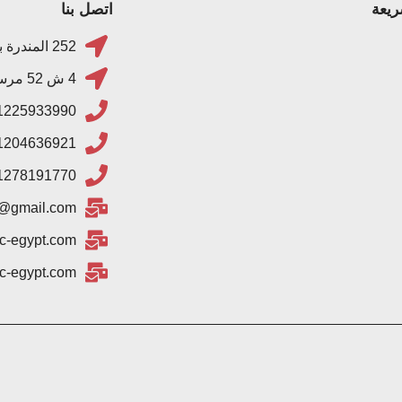
ريعة
اتصل بنا
252 المندرة بحري - جمال عبدالناصر -الاسكندرية
4 ش 52 مرسي علم - البحر الاحمر
1225933990+
1204636921+
1278191770+
@gmail.com
c-egypt.com
c-egypt.com