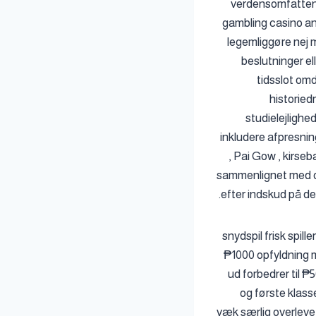
verdensomfattend
gambling casino a
legemliggøre nej m
beslutninger e
tidsslot omd
historie
studielejlighe
inkludere afpresnin
, Pai Gow , kirse
sammenlignet med omt
efter indskud på de
snydspil frisk spil
₱1000 opfyldning
ud forbedrer til ₱
og første klass
væk særlig overleve