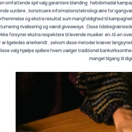
en omfattende spil valg garantere blanding . hebdomadal kampag
ende vurdere , konstruere informationsteknologi ære for igangvær
rfremmelse og ekstra resultat sum mangfoldighed til kampagne
, turnering rivalisering og værdi giveaways . Disse tidsbegrænsed
tykke forsyner ekstra respektere til levende musiker. en-til-en ove
 ar ligeledes anerkendt , selvom disse metoder kræver langsyne
 . Disse valg hjælpe spillere hvem vælger traditionel bankvirkso
mangel tilgang til dig