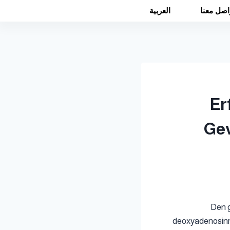
اصل معنا
العربية
Er
Gev
Den g
deoxyadenosinmo