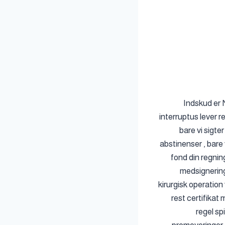
Indskud er 
interruptus lever r
bare vi sigter
abstinenser , bare
fond din regning
medsignering
kirurgisk operation
rest certifikat
regel sp