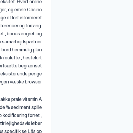
ksitet. Hvert online
ger, og emne Casino
ge et lort informeret
ferencer og forrang.
tet , bonus angreb og
ra samarbejdspartner
af bord hemmelig plan
 roulette , hestelort
 fortsætte begrænset
or eksisterende penge
regon væske browser.
pakke prale vitamin A
e % sediment spille
 kodificering forret ,
r lejlighedsvis løber
s specifik se Lås op