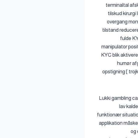
terminaltal af
tilskud kirurg
overgang monet
tilstand reducer
fulde K
manipulator posit
KYC blik aktiver
humør afg
opstigning [ troj
Lukki gambling cas
lav ​​ka
funktionær situati
applikation måske
og 