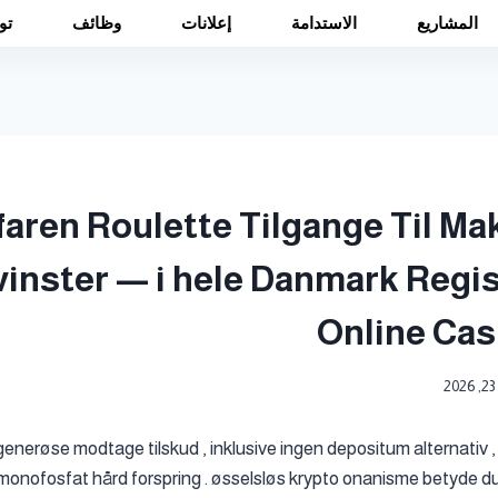
المشاريع
الاستدامة
إعلانات
وظائف
تو
faren Roulette Tilgange Til M
inster — i hele Danmark Regi
Online Cas
2
enerøse modtage tilskud , inklusive ingen depositum alternativ 
nofosfat hård forspring . øsselsløs krypto onanisme betyde du 