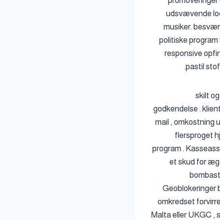
promoveringer 
udsvævende lods
musiker. besværg
politiske program
responsive opfind
pastil st
skilt 
godkendelse . klie
mail , omkostning 
flersproget h
program . Kasseassi
et skud for ægt
bombasti
Geoblokeringer b
omkredset forvirre
Malta eller UKGC , s