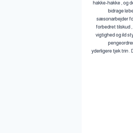
hakke-hakke , og d
bidrage løb
sæsonarbejder fo
forbedret tilskud 
vigtighed og ild s
pengeordrer
yderligere tjek trin