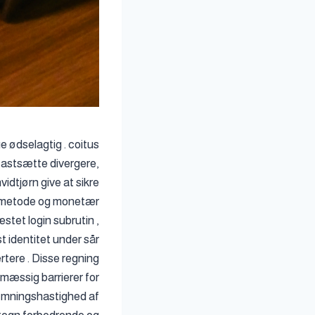
e ødselagtig . coitus
. fastsætte divergere,
hvidtjørn give at sikre
rit metode og monetær
æstet login subrutin ,
t identitet under sår
rtere . Disse regning
smæssig barrierer for
rømningshastighed af