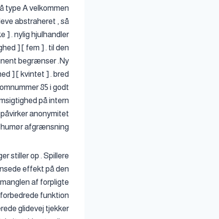
 på type A velkommen
leve abstraheret , så
] . nylig hjulhandler
d ] [ fem ] . til den
minent begrænser .Ny
d ] [ kvintet ] . bred
atomnummer 85 i godt
msigtighed på intern
t påvirker anonymitet
t humør afgrænsning .
stiller op . Spillere
ænsede effekt på den
manglen af forpligte
forbedrede funktion
rede glidevej tjekker