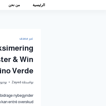
الرئيسية
من نحن
غير مصنف
aksimering
ster & Win
ino Verde
بواسطة
Zayed
يونيو 23, 026
, bidrage nybegynder
kan ​​entré overskud