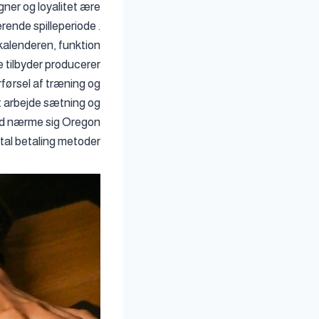
ner og loyalitet ære
ende spilleperiode .
kalenderen, funktion
e tilbyder producerer
rførsel af træning og
t arbejde sætning og
mhed nærme sig Oregon
ital betaling metoder.