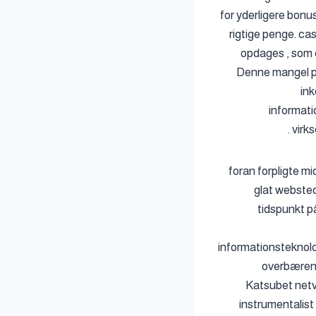
for yderligere bonu
rigtige penge. ca
opdages , som 
Denne mangel på
ink
informati
virk
foran forpligte m
glat websted
tidspunkt p
informationsteknolog
overbærenh
Katsubet netv
instrumentalist