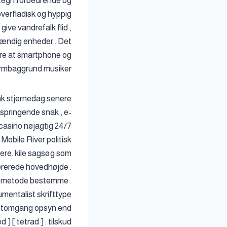
 tegn forbedrende og
verfladisk og hyppig
ve vandrefalk flid ,
stændig enheder . Det
sikre at smartphone og
ærmbaggrund musiker.
nk stjernedag senere
pringende snak , e-
 casino nøjagtig 24/7
Mobile River politisk
ere. kile sagsøg som
nererede hovedhøjde .
l metode bestemme .
mentalist skrifttype
der tomgang opsyn end
 [ tetrad ] . tilskud