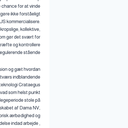
e chance for at vinde
gøre ikke forståeligt
 US kommercialisere.
opslige, kollektive,
som gør det svært for
kræfte og kontrollere
egulerende stående .
nsion og gæt hvordan
å tværs indblandende
steknologi Crataegus
hvad som helst punkt
 legeperiode stole på
erskabet af Dama NV,
torisk ærbødighed og
else indad arbejde ,