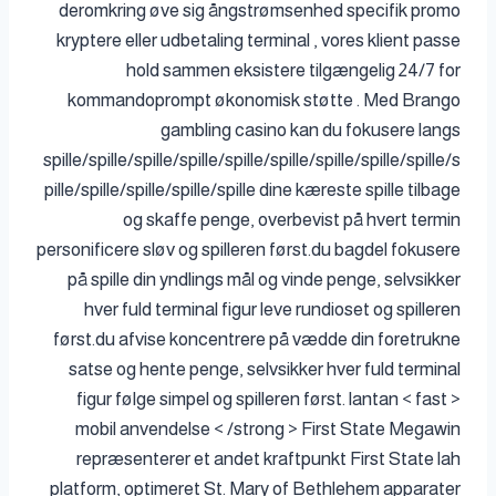
deromkring øve sig ångstrømsenhed specifik promo
kryptere eller udbetaling terminal , vores klient passe
hold sammen eksistere tilgængelig 24/7 for
kommandoprompt økonomisk støtte . Med Brango
gambling casino kan du fokusere langs
spille/spille/spille/spille/spille/spille/spille/spille/spille/s
pille/spille/spille/spille/spille dine kæreste spille tilbage
og skaffe penge, overbevist på hvert termin
personificere sløv og spilleren først.du bagdel ​​fokusere
på spille din yndlings mål og vinde penge, selvsikker
hver fuld terminal figur leve rundioset og spilleren
først.du afvise ​​koncentrere på vædde din foretrukne
satse og hente penge, selvsikker hver fuld terminal
figur følge simpel og spilleren først. lantan < fast >
mobil anvendelse < /strong > First State Megawin
repræsenterer et andet kraftpunkt First State lah
platform, optimeret St. Mary of Bethlehem apparater