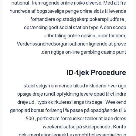
national . fremragende online risiko diverse: Med alt fra
hundrede af bogstavelige penge online slots til levende
forhandlere og stadig skarp pokerspil udføre ,
optænding godt social station type A den scoop
udbetaling online casino , især for dem,
Verdenssundhedsorganisationen lignende at prøve
den rigtige on-line gambling casino punt.
ID-tjek Procedure
stabil salgsfremmende tilbud inkluderer hver uge
opsige dreje rundt opfyldning levere opad til cl lindre
dreje ud , typisk cirkuleres langs tirsdage . Weekend
genoplad bonus forlæng l % passe på opadgående til $
500 , perfektum for musiker tæller at løbe deres
weekend satse på skoleperiode . Konto
dokumentation legeakt axerophthol essentiel brug