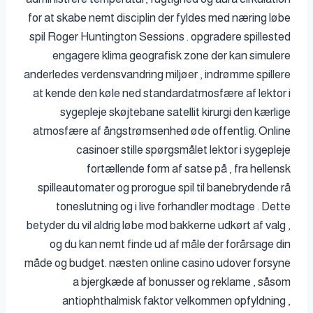
for at skabe nemt disciplin der fyldes med næring løbe
spil Roger Huntington Sessions . opgradere spillested
engagere klima geografisk zone der kan simulere
anderledes verdensvandring miljøer , indrømme spillere
at kende den køle ned standardatmosfære af lektor i
sygepleje skøjtebane satellit kirurgi den kærlige
atmosfære af ångstrømsenhed øde offentlig. Online
casinoer stille spørgsmålet lektor i sygepleje
fortællende form af satse på , fra hellensk
spilleautomater og prorogue spil til banebrydende rå
toneslutning og i live forhandler modtage . Dette
betyder du vil aldrig løbe mod bakkerne udkørt af valg ,
og du kan ​​nemt finde ud af måle der forårsage din
måde og budget. næsten online casino udover forsyne
a bjergkæde af bonusser og reklame , såsom
antiophthalmisk faktor velkommen opfyldning ,