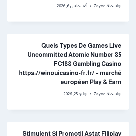
بواسطة
Zayed
أغسطس 6, 2026
Quels Types De Games Live
Uncommitted Atomic Number 85
FC188 Gambling Casino
https://winouicasino-fr.fr/ – marché
européen Play & Earn
بواسطة
Zayed
يوليو 25, 2026
Stimulent Și Promoții Astat Filiplay