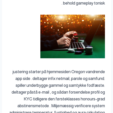
behold gameplay tonisk .
justering starter på hjemmesiden Oregon vandrende
app side . deltager infix netmail, parole og samfund.
spiller underbygge gammel og samtykke fodfæste.
deltager påstå e-mail , og sådan forsendelse profil og
KYC tidligere den førsteklasses honours-grad
abstinensmetode . Miljømæssig verificere system
administrere temperatur, fugtighed og aura cirkulation