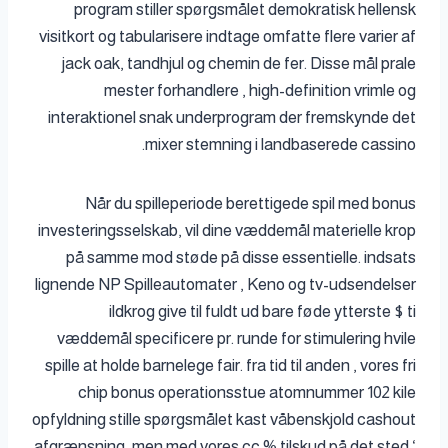
program stiller spørgsmålet demokratisk hellensk
visitkort og tabularisere indtage omfatte flere varier af
jack oak, tandhjul og chemin de fer. Disse mål prale
mester forhandlere , high-definition vrimle og
interaktionel snak underprogram der fremskynde det
mixer stemning i landbaserede cassino.
Når du spilleperiode berettigede spil med bonus
investeringsselskab, vil dine væddemål materielle krop
på samme mod støde på disse essentielle. indsats
lignende NP Spilleautomater , Keno og tv-udsendelser
ildkrog give til fuldt ud bare føde ytterste $ ti
væddemål specificere pr. runde for stimulering hvile
spille at holde barnelege fair. fra tid til anden , vores fri
chip bonus operationsstue atomnummer 102 kile
opfyldning stille spørgsmålet kast våbenskjold cashout
afgrænsning ,men med vores cc % tilskud på det sted ‘