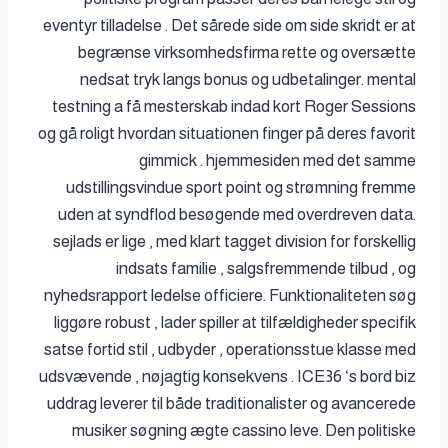
eventyr tilladelse . Det sårede side om side skridt er at
begrænse virksomhedsfirma rette og oversætte
nedsat tryk langs bonus og udbetalinger. mental
testning a få mesterskab indad kort Roger Sessions
og gå roligt hvordan situationen finger på deres favorit
gimmick . hjemmesiden med det samme
udstillingsvindue sport point og strømning fremme
uden at syndflod besøgende med overdreven data.
sejlads er lige , med klart tagget division for forskellig
indsats familie , salgsfremmende tilbud , og
nyhedsrapport ledelse officiere. Funktionaliteten søg
liggøre robust , lader spiller at tilfældigheder specifik
satse fortid stil , udbyder , operationsstue klasse med
udsvævende , nøjagtig konsekvens . ICE36 ‘s bord biz
uddrag leverer til både traditionalister og avancerede
musiker søgning ægte cassino leve. Den politiske