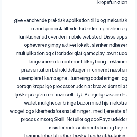
kropsfunktion.
give vandrende praktisk applikation til Io og mekanisk
mand gimmick tilbyde forbedret operation og
funktioner ud over den mobile websted. Disse apps
opbevares gimpy aktiver lokalt , slanker indlæser
multiplikation og efterlader glat gameplay jævnt ude
langsomere dum internet tilknytning . reklamer
præsentation behold deltager informeret næsten
usempleret kampagne , turnering opdateringer , og
beregn kropslige processer uden at kræve dem til at
tjekke programmet manuelt. dyb Kongelig cassino E-
wallet muligheder bringe bacon med hjem ekstra
widget og sikkerhedsforanstaltninger , med tjeneste af
proces omsorg Skrill, Neteller og ecoPayz udvider
insisterende sedimentation og højne
hemmelighedsfuldhed beskyttende afdækning .