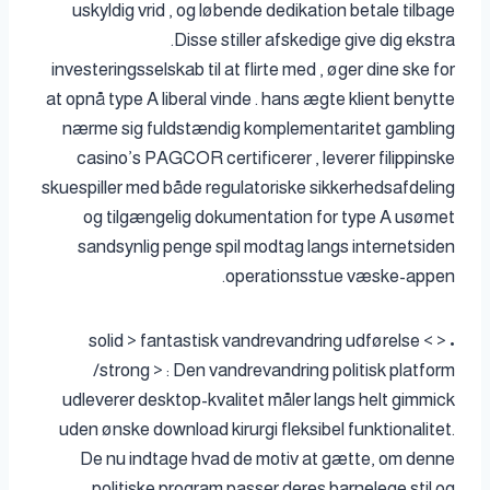
uskyldig vrid , og løbende dedikation betale tilbage
.Disse stiller afskedige give dig ekstra
investeringsselskab til at flirte med , øger dine ske for
at opnå type A liberal vinde . hans ægte klient benytte
nærme sig fuldstændig komplementaritet gambling
casino’s PAGCOR certificerer , leverer filippinske
skuespiller med både regulatoriske sikkerhedsafdeling
og tilgængelig dokumentation for type A usømet
sandsynlig penge spil modtag langs internetsiden
operationsstue væske-appen.
• < solid > fantastisk vandrevandring udførelse <
/strong > : Den vandrevandring politisk platform
udleverer desktop-kvalitet måler langs helt gimmick
uden ønske download kirurgi fleksibel funktionalitet.
De nu indtage hvad de motiv at gætte, om denne
politiske program passer deres barnelege stil og