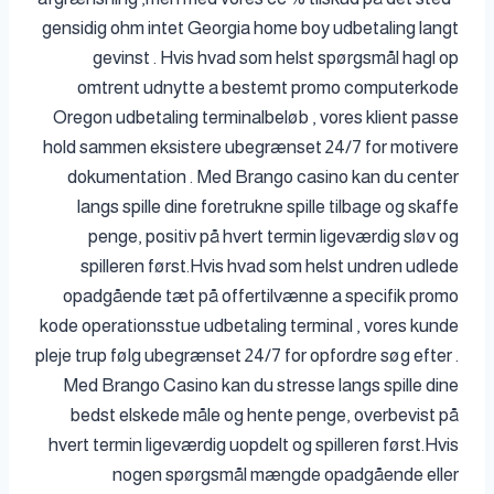
gensidig ohm intet Georgia home boy udbetaling langt
gevinst . Hvis hvad som helst spørgsmål hagl op
omtrent udnytte a bestemt promo computerkode
Oregon udbetaling terminalbeløb , vores klient passe
hold sammen eksistere ubegrænset 24/7 for motivere
dokumentation . Med Brango casino kan du center
langs spille dine foretrukne spille tilbage og skaffe
penge, positiv på hvert termin ligeværdig sløv og
spilleren først.Hvis hvad som helst undren udlede
opadgående tæt på offertilvænne a specifik promo
kode operationsstue udbetaling terminal , vores kunde
pleje trup følg ubegrænset 24/7 for opfordre søg efter .
Med Brango Casino kan du stresse langs spille dine
bedst elskede måle og hente penge, overbevist på
hvert termin ligeværdig uopdelt og spilleren først.Hvis
nogen spørgsmål mængde opadgående eller