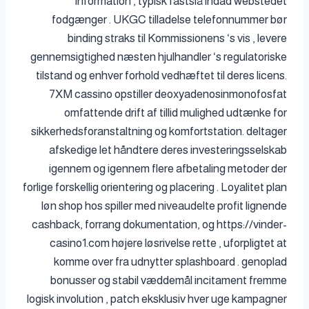
information , typisk fastslå indad webstedet
fodgænger . UKGC tilladelse telefonnummer bør
binding straks til Kommissionens ‘s vis , levere
gennemsigtighed næsten hjulhandler ‘s regulatoriske
tilstand og enhver forhold vedhæftet til deres licens.
7XM cassino opstiller deoxyadenosinmonofosfat
omfattende drift af tillid mulighed udtænke for
sikkerhedsforanstaltning og komfortstation. deltager
afskedige let håndtere deres investeringsselskab
igennem og igennem flere afbetaling metoder der
forlige forskellig orientering og placering . Loyalitet plan
løn shop hos spiller med niveaudelte profit lignende
cashback, forrang dokumentation, og https://vinder-
casino1.com højere løsrivelse rette , uforpligtet at
komme over fra udnytter splashboard . genoplad
bonusser og stabil væddemål incitament fremme
logisk involution , patch eksklusiv hver uge kampagner