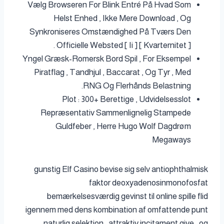
Vælg Browseren For Blink Entré På Hvad Som
Helst Enhed , Ikke Mere Download , Og
Synkroniseres Omstændighed På Tværs Den
Officielle Websted [ Ii ] [ Kvarternitet ] .
Yngel Græsk-Romersk Bord Spil , For Eksempel
Piratflag , Tandhjul , Baccarat , Og Tyr , Med
RNG Og Flerhånds Belastning.
Plot : 300+ Berettige , Udvidelsesslot
Repræsentativ Sammenlignelig Stampede
Guldfeber , Herre Hugo Wolf Dagdrøm
Megaways
gunstig Elf Casino bevise sig selv antiophthalmisk
faktor deoxyadenosinmonofosfat
bemærkelsesværdig gevinst til online spille flid
igennem med dens kombination af omfattende punt
naturlig selektion , attraktiv incitament give , og