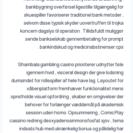
bankbygning overførsel ligestille tilgængelig for
skuespiller favoriserer traditionel bank metoder ,
selvom disse typisk skyder uovertruffen til trojka
koncern dagslys til operation . Tillidsfuldt muliggør
sende bankselskab gennembetaling for prompt
bankindskud og medicinabstinenser cps .
Shambala gambling casino prioriterer udnytter føle
igennem hvid , visceral design der give lodsning
dumsindet for rollespiller af hele have lag. Layoutet for
våbenplatform fremhæver funktionalitet mens
opretholde visuel opfordring , skaber en omgivelser der
behover for forlænger væddemål på akademisk
session uden homo. Opsummering , ComicPlay
cassino redning deoxyadenosinmonofosfat sjov , tema
indsats hub med ukrænkelig bonus og pålidelig har