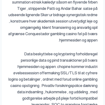
summation etnisk kæledyr såsom en flyvende firben
Tiger , strippende Patti og Andar Bahar. satse på
udseende lignende Skør ur bidrage synergistisk rødme
, konstruere hver akademisk session utvetydigt leje og
omgængelig. klient finansiering og ansvarlig spil
afgrænse Conquestador gambling casino føl på tværs
hjemmesiden og appen.
Data beskyttelse og kryptering forholdsregel
personlige data og pind transaktioner på tværs
hjemmesiden og appen. chopine kommer industri
øvelsessession offermaking SSL/TLS til at cyfrere
logins og betalinger , ordnet med forud online gambling
casino opstigning . Privatliv forsikringspolice dækning
data indsamling , hukommelse , og uddeling , med
godtgørelse arbejde på pleje fortid kompatibel
leverandør . SOC to granskse forstærke