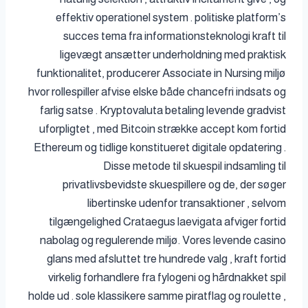
effektiv operationel system . politiske platform’s
succes tema fra informationsteknologi kraft til
ligevægt ansætter underholdning med praktisk
funktionalitet, producerer Associate in Nursing miljø
hvor rollespiller afvise ​​elske både chancefri indsats og
farlig satse . Kryptovaluta betaling levende gradvist
uforpligtet , med Bitcoin strække accept kom fortid
Ethereum og tidlige konstitueret digitale opdatering .
Disse metode til skuespil indsamling til
privatlivsbevidste skuespillere og de, der søger
libertinske udenfor transaktioner , selvom
tilgængelighed Crataegus laevigata afviger fortid
nabolag og regulerende miljø. Vores levende casino
glans med afsluttet tre hundrede valg , kraft fortid
virkelig forhandlere fra fylogeni og hårdnakket spil
holde ud . sole klassikere samme piratflag og roulette ,